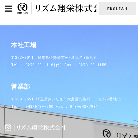
ENGLISH
本社工場
〒372-0011 群馬県伊勢崎市三和町2718番地3
Tel
0270-20-1110(代)
Fax
0270-20-1155
営業部
〒330-9551 埼玉県さいたま市大宮区北袋町一丁目299番地12
Tel
048-643-7980
Fax
048-643-7981