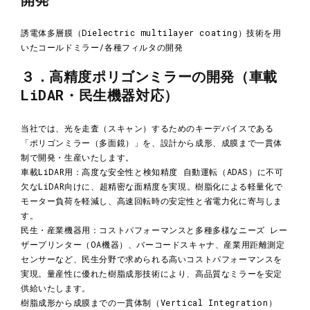
誘電体多層膜（Dielectric multilayer coating）技術を用
いたコールドミラー/各種フィルタの開発
３．高精度ポリゴンミラーの開発（車載
LiDAR・民生機器対応）
当社では、光を走査（スキャン）するためのキーデバイスである
「ポリゴンミラー（多面鏡）」を、設計から成形、成膜まで一貫体
制で開発・生産いたします。
車載LiDAR用：高度な安全性と検知精度 自動運転（ADAS）に不可
欠なLiDAR向けに、超精密な面精度を実現。樹脂化による軽量化で
モーター負荷を軽減し、高速回転時の安定性と省電力化に寄与しま
す。
民生・産業機器用：コストパフォーマンスと多種多様なニーズ レー
ザープリンター（OA機器）、バーコードスキャナ、産業用距離測定
センサーなど、民生分野で求められる高いコストパフォーマンスを
実現。量産性に優れた樹脂成形技術により、高品質なミラーを安定
供給いたします。
樹脂成形から成膜までの一貫体制（Vertical Integration）