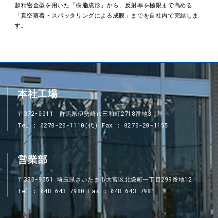
超精密金型を用いた「樹脂成形」から、反射率を極限まで高める
「真空蒸着・スパッタリングによる成膜」までを自社内で完結しま
す。
本社工場
〒372-0011 群馬県伊勢崎市三和町2718番地3
Tel
0270-20-1110(代)
Fax
0270-20-1155
営業部
〒330-9551 埼玉県さいたま市大宮区北袋町一丁目299番地12
Tel
048-643-7980
Fax
048-643-7981