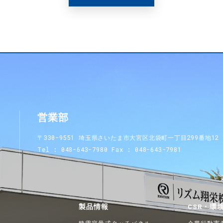
営業部
〒330-9551 埼玉県さいたま市大宮区北袋町一丁目299番地12
Tel
048-643-7980
Fax
048-643-7981
製品情報
CSR・環